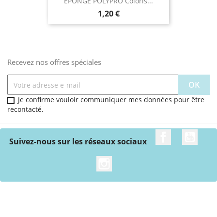
EPONGE POLYPRO Coloris...
Prix
1,20 €
Recevez nos offres spéciales
Je confirme vouloir communiquer mes données pour être
recontacté.
Facebook
YouT
Suivez-nous sur les réseaux sociaux
Instagram